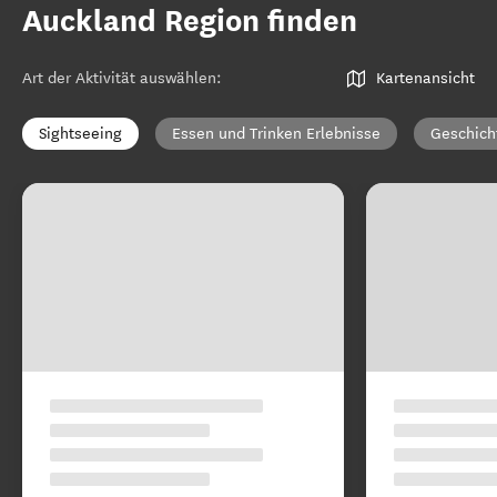
Auckland Region finden
Art der Aktivität auswählen
:
Kartenansicht
Sightseeing
Essen und Trinken Erlebnisse
Geschich