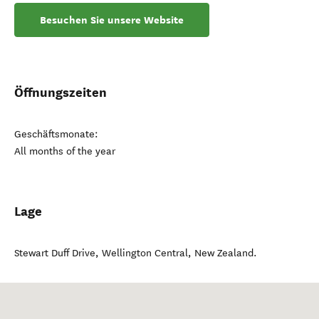
Besuchen Sie unsere Website
Öffnungszeiten
Geschäftsmonate:
All months of the year
Lage
Stewart Duff Drive
,
Wellington Central
,
New Zealand
.