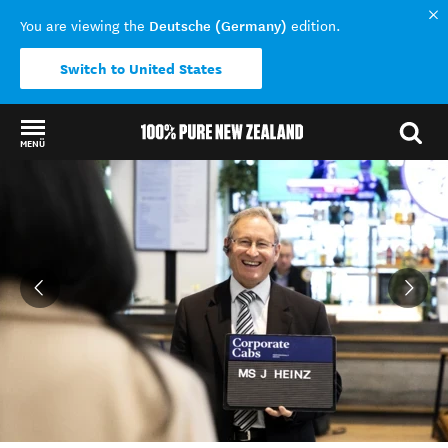
Deutsche (Germany)
You are viewing the
edition.
Switch to United States
MENÜ
Back to my results