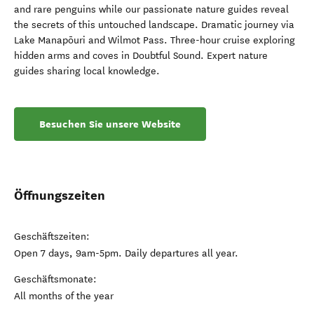
and rare penguins while our passionate nature guides reveal
the secrets of this untouched landscape. Dramatic journey via
Lake Manapōuri and Wilmot Pass. Three-hour cruise exploring
hidden arms and coves in Doubtful Sound. Expert nature
guides sharing local knowledge.
Besuchen Sie unsere Website
Öffnungszeiten
Geschäftszeiten:
Open 7 days, 9am-5pm. Daily departures all year.
Geschäftsmonate:
All months of the year