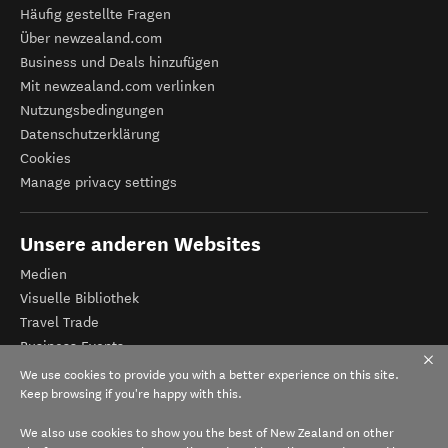
Häufig gestellte Fragen
Über newzealand.com
Business und Deals hinzufügen
Mit newzealand.com verlinken
Nutzungsbedingungen
Datenschutzerklärung
Cookies
Manage privacy settings
Unsere anderen Websites
Medien
Visuelle Bibliothek
Travel Trade
Business Events
Tourismus Neuseeland
We use cookies to provide you with a better experience on this site.
Veranstalter-Registrierung
Keep browsing if you're happy with this.
We also use cookies to show you the best of New Zealand on other