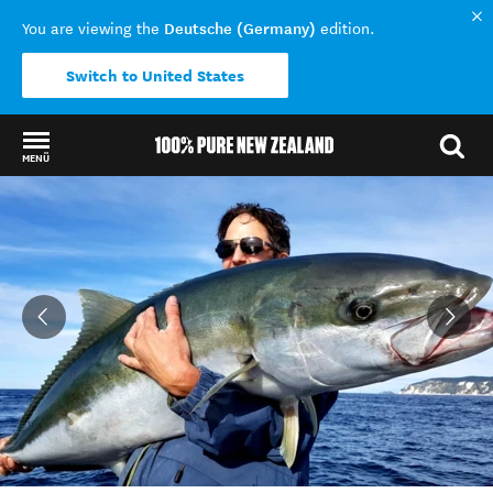
Deutsche (Germany)
You are viewing the
edition.
Switch to United States
MENÜ
Back to my results