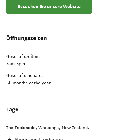
Besuchen Sie unsere Website
Öffnungszeiten
Geschäftszeiten:
7am-5pm
Geschäftsmonate:
All months of the year
Lage
The Esplanade
,
Whitianga
,
New Zealand
.
Nähe zum Flughafen: