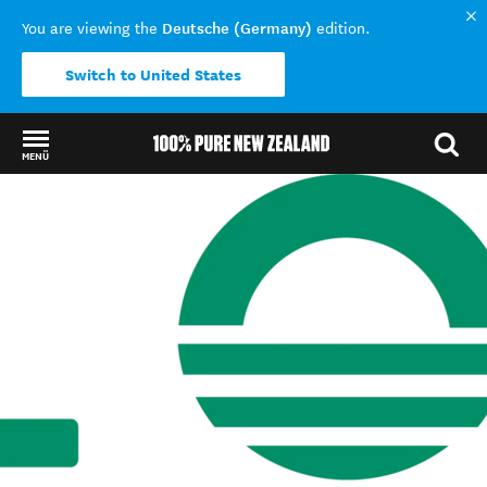
Deutsche (Germany)
You are viewing the
edition.
Switch to United States
MENÜ
Back to my results