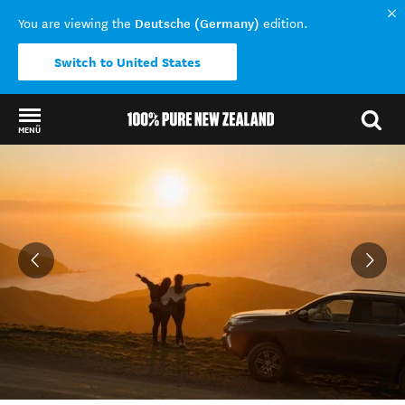
Deutsche (Germany)
You are viewing the
edition.
Switch to United States
MENÜ
Back to my results