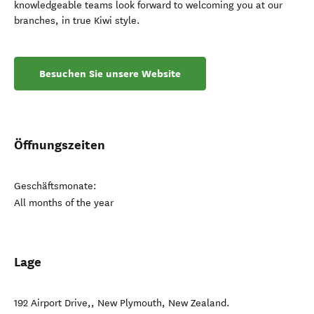
knowledgeable teams look forward to welcoming you at our
branches, in true Kiwi style.
Besuchen Sie unsere Website
Öffnungszeiten
Geschäftsmonate:
All months of the year
Lage
192 Airport Drive,
,
New Plymouth
,
New Zealand
.