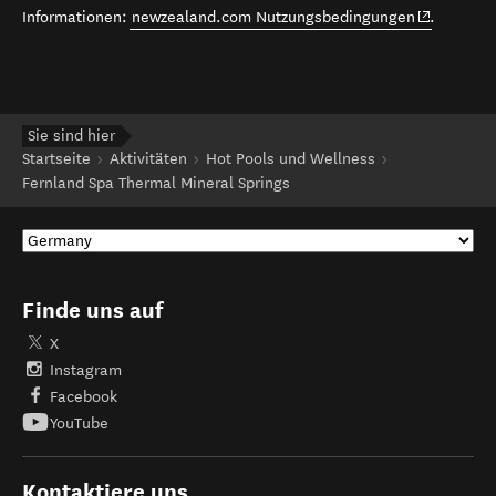
(opens in 
Informationen:
newzealand.com Nutzungsbedingungen
.
Sie sind hier
Startseite
Aktivitäten
Hot Pools und Wellness
Fernland Spa Thermal Mineral Springs
Finde uns auf
X
Instagram
Facebook
YouTube
Kontaktiere uns