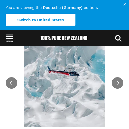
Deutsche (Germany)
You are viewing the
edition.
Switch to United States
MENÜ
Back to my results