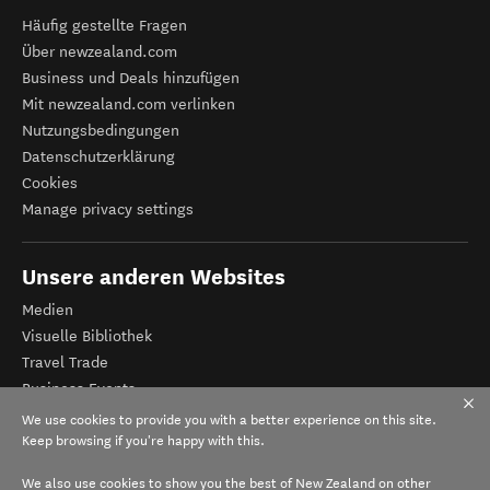
Häufig gestellte Fragen
Über newzealand.com
Business und Deals hinzufügen
Mit newzealand.com verlinken
Nutzungsbedingungen
Datenschutzerklärung
Cookies
Manage privacy settings
Unsere anderen Websites
Medien
Visuelle Bibliothek
Travel Trade
Business Events
Tourismus Neuseeland
We use cookies to provide you with a better experience on this site.
Veranstalter-Registrierung
Keep browsing if you're happy with this.
We also use cookies to show you the best of New Zealand on other