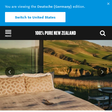
Deutsche (Germany)
You are viewing the
edition.
Switch to United States
MENÜ
Back to my results