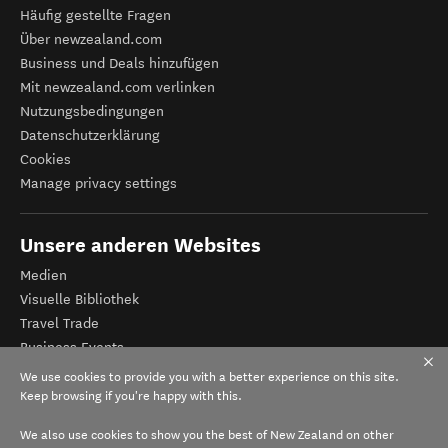
Häufig gestellte Fragen
Über newzealand.com
Business und Deals hinzufügen
Mit newzealand.com verlinken
Nutzungsbedingungen
Datenschutzerklärung
Cookies
Manage privacy settings
Unsere anderen Websites
Medien
Visuelle Bibliothek
Travel Trade
Business Events
Tourismus Neuseeland
We use cookies to provide you with a better experience on this site.
Veranstalter-Registrierung
Keep browsing if you're happy with this.
We also use cookies to show you the best of New Zealand on other