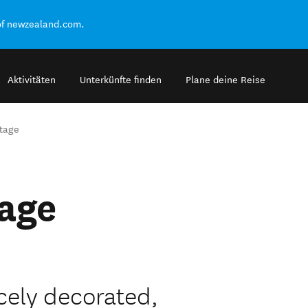
of newzealand.com.
Aktivitäten
Unterkünfte finden
Plane deine Reise
tage
age
cely decorated,