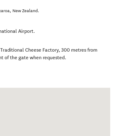
karoa
,
New Zealand
.
national Airport.
y Traditional Cheese Factory, 300 metres from
nt of the gate when requested.