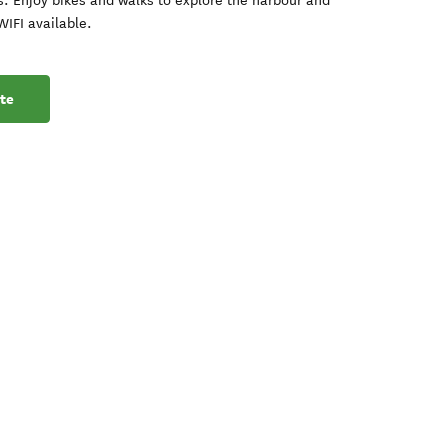
s. Enjoy bikes and walks to explore the harbour and
IFI available.
te