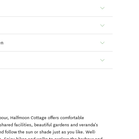
en
bour, Halfmoon Cottage offers comfortable
ared facilities, beautiful gardens and veranda's
d follow the sun or shade just as you like. Well-