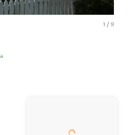
1
/
9
ok
Spacious s