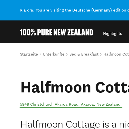
Deutsche (Germany)
Kia ora. You are visiting the
edition 
Highlights
Back to my results
Sie sind hier
Startseite
Unterkünfte
Bed & Breakfast
Halfmoon Cot
Halfmoon Cott
5849 Christchurch Akaroa Road
,
Akaroa
,
New Zealand
.
Halfmoon Cottage is a ni