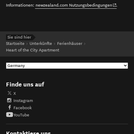
(opens in 
Informationen:
newzealand.com Nutzungsbedingungen
.
Sie sind hier
Startseite
Unterkünfte
Ferienhäuser
Heart of the City Apartment
Finde uns auf
X
Instagram
Facebook
YouTube
Kontaktiere uns