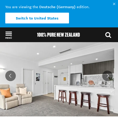
Deutsche (Germany)
You are viewing the
edition.
Switch to United States
MENÜ
Back to my results