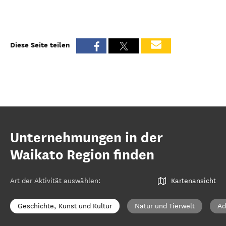
Diese Seite teilen
Unternehmungen in der
Waikato Region finden
Art der Aktivität auswählen
:
Kartenansicht
Geschichte, Kunst und Kultur
Natur und Tierwelt
Ad