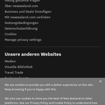
Häufig gestellte Fragen
Über newzealand.com
Business und Deals hinzufügen
Mit newzealand.com verlinken
Nutzungsbedingungen
Datenschutzerklärung
Cookies
Manage privacy settings
Unsere anderen Websites
Medien
Visuelle Bibliothek
Travel Trade
Business Events
Tourismus Neuseeland
We use cookies to provide you with a better experience on this site.
Veranstalter-Registrierung
Keep browsing if you're happy with this.
We also use cookies to show you the best of New Zealand on other
platforms. See our
Privacy Policy
and
Cookie Policy
to understand how