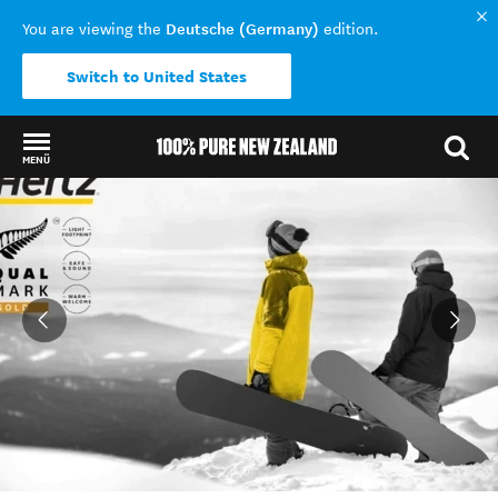
Deutsche (Germany)
You are viewing the
edition.
Switch to United States
MENÜ
Back to my results