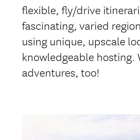
flexible, fly/drive itinera
fascinating, varied regio
using unique, upscale lod
knowledgeable hosting. 
adventures, too!