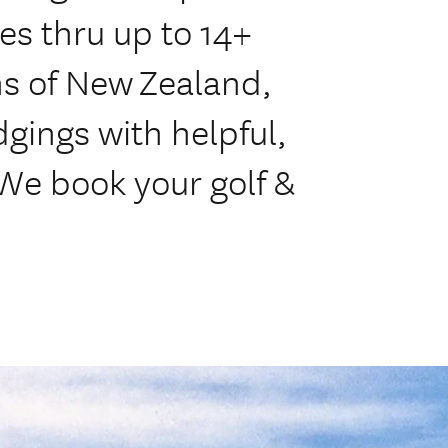
ries thru up to 14+
ns of New Zealand,
gings with helpful,
We book your golf &