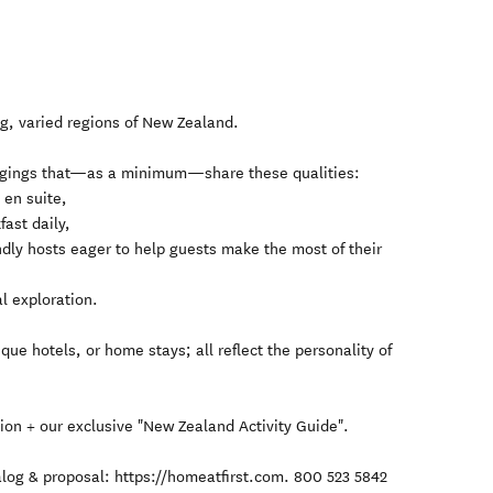
ing, varied regions of New Zealand.
odgings that—as a minimum—share these qualities:
 en suite,
fast daily,
ndly hosts eager to help guests make the most of their
al exploration.
que hotels, or home stays; all reflect the personality of
tion + our exclusive "New Zealand Activity Guide".
talog & proposal: https://homeatfirst.com. 800 523 5842