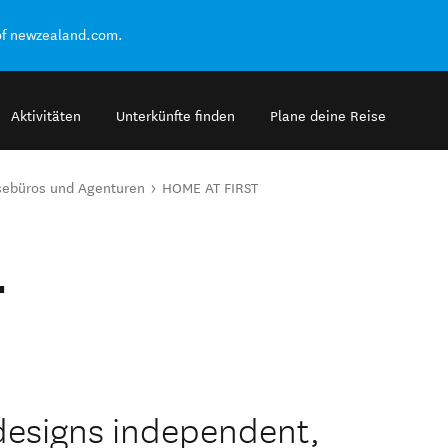
of newzealand.com.
Aktivitäten
Unterkünfte finden
Plane deine Reise
sebüros und Agenturen
HOME AT FIRST
T
esigns independent,