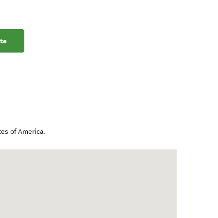
te
tes of America
.