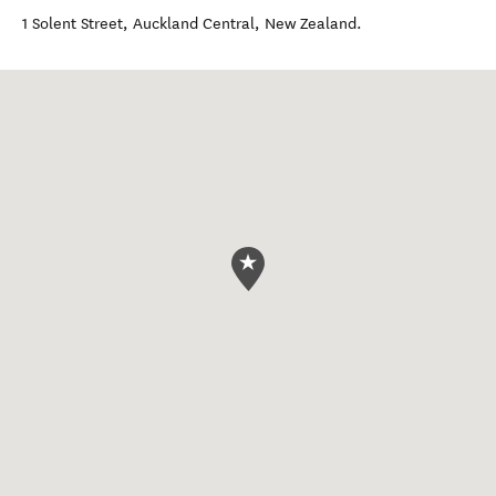
1 Solent Street
,
Auckland Central
,
New Zealand
.