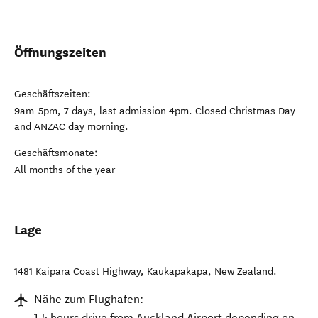
Öffnungszeiten
Geschäftszeiten:
9am-5pm, 7 days, last admission 4pm. Closed Christmas Day
and ANZAC day morning.
Geschäftsmonate:
All months of the year
Lage
1481 Kaipara Coast Highway
,
Kaukapakapa
,
New Zealand
.
Nähe zum Flughafen:
1.5 hours drive from Auckland Airport depending on