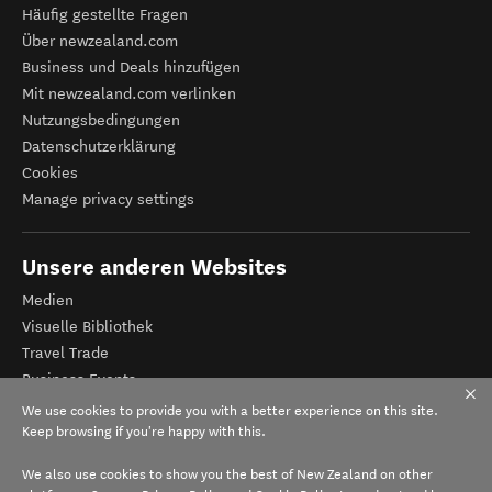
Häufig gestellte Fragen
Über newzealand.com
Business und Deals hinzufügen
Mit newzealand.com verlinken
Nutzungsbedingungen
Datenschutzerklärung
Cookies
Manage privacy settings
Unsere anderen Websites
Medien
Visuelle Bibliothek
Travel Trade
Business Events
Tourismus Neuseeland
We use cookies to provide you with a better experience on this site.
Veranstalter-Registrierung
Keep browsing if you're happy with this.
We also use cookies to show you the best of New Zealand on other