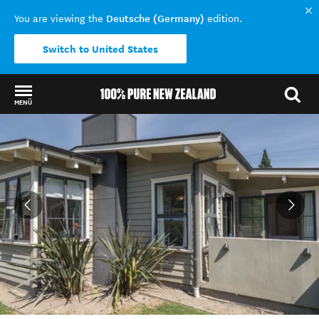
Deutsche (Germany)
You are viewing the
edition.
Switch to United States
MENÜ
Back to my results