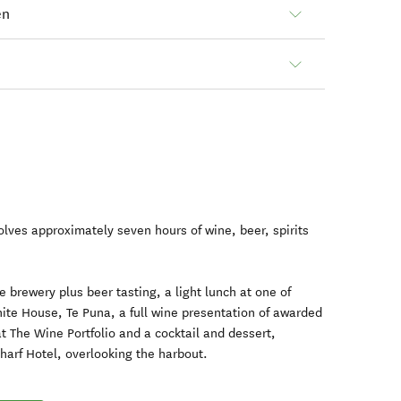
en
olves approximately seven hours of wine, beer, spirits
ue brewery plus beer tasting, a light lunch at one of
ite House, Te Puna, a full wine presentation of awarded
at The Wine Portfolio and a cocktail and dessert,
harf Hotel, overlooking the harbout.