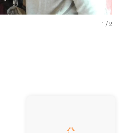
1
/
2
Cruise-shi