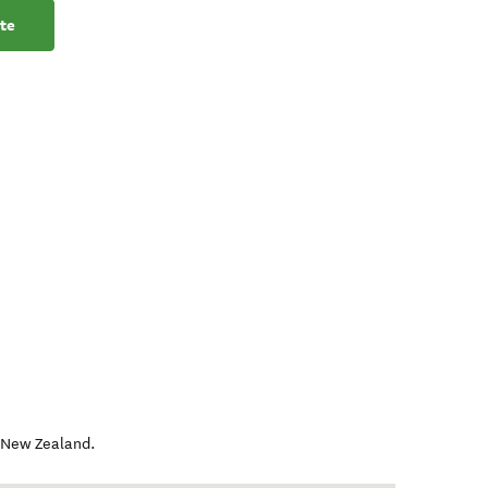
te
,
New Zealand
.