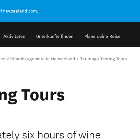
of newzealand.com.
Aktivitäten
Unterkünfte finden
Plane deine Reise
und Weinanbaugebiete in Neuseeland
Tauranga Tasting Tours
ng Tours
tely six hours of wine