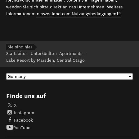
Rechtsvorschriften einhalten. Sollten Sie Fragen haben,
wenden Sie sich bitte direkt an das Unternehmen. Weitere
(opens in 
Informationen:
newzealand.com Nutzungsbedingungen
.
Sie sind hier
Startseite
Unterkünfte
Apartments
Lake Resort by Marsden, Central Otago
Finde uns auf
X
Instagram
Facebook
YouTube