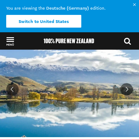
Deutsche (Germany)
You are viewing the
edition.
Switch to United States
MENÜ
Back to my results