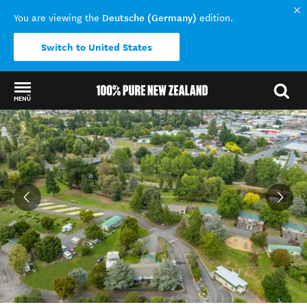
Deutsche (Germany)
You are viewing the
edition.
Switch to United States
MENÜ
Back to my results