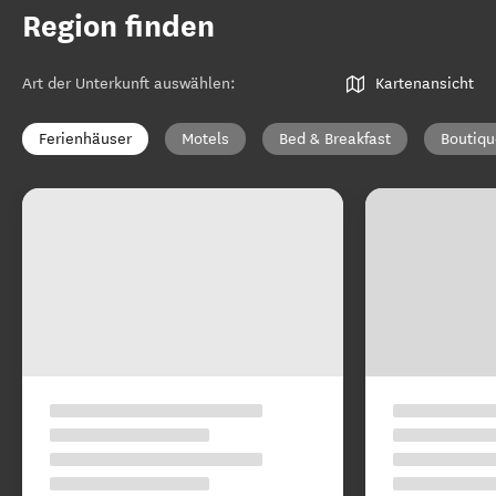
Region finden
Art der Unterkunft auswählen
:
Kartenansicht
Ferienhäuser
Motels
Bed & Breakfast
Boutiqu