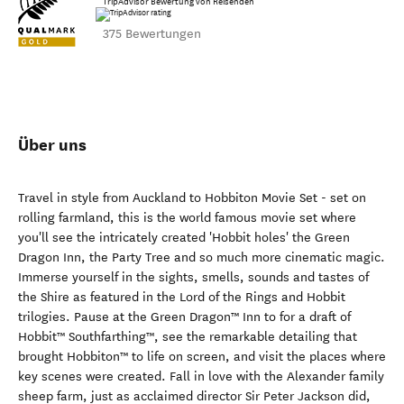
TripAdvisor Bewertung von Reisenden
375 Bewertungen
Über uns
Travel in style from Auckland to Hobbiton Movie Set - set on
rolling farmland, this is the world famous movie set where
you'll see the intricately created 'Hobbit holes' the Green
Dragon Inn, the Party Tree and so much more cinematic magic.
Immerse yourself in the sights, smells, sounds and tastes of
the Shire as featured in the Lord of the Rings and Hobbit
trilogies. Pause at the Green Dragon™ Inn to for a draft of
Hobbit™ Southfarthing™, see the remarkable detailing that
brought Hobbiton™ to life on screen, and visit the places where
key scenes were created. Fall in love with the Alexander family
sheep farm, just as acclaimed director Sir Peter Jackson did,