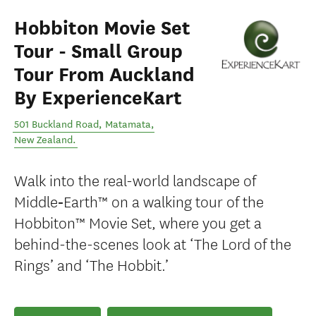
Hobbiton Movie Set
Tour - Small Group
Tour From Auckland
By ExperienceKart
501 Buckland Road
,
Matamata
,
New Zealand
.
Walk into the real-world landscape of
Middle‑Earth™ on a walking tour of the
Hobbiton™ Movie Set, where you get a
behind-the-scenes look at ‘The Lord of the
Rings’ and ‘The Hobbit.’