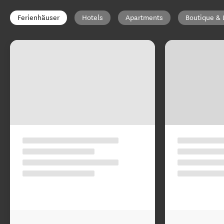
Ferienhäuser
Hotels
Apartments
Boutique & 