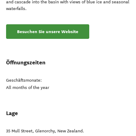
and cascade into the basin with views of blue ice and seasonal
waterfalls.
Besuchen Sie unsere Website
Öffnungszeiten
Geschäftsmonate:
All months of the year
Lage
35 Mull Street
,
Glenorchy
,
New Zealand
.