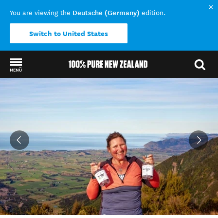
Deutsche (Germany)
You are viewing the
edition.
Switch to United States
MENÜ
Back to my results