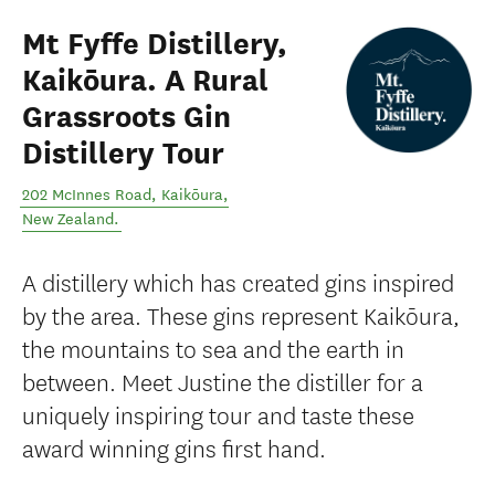
Mt Fyffe Distillery,
Kaikōura. A Rural
Grassroots Gin
Distillery Tour
202 McInnes Road
,
Kaikōura
,
New Zealand
.
A distillery which has created gins inspired
by the area. These gins represent Kaikōura,
the mountains to sea and the earth in
between. Meet Justine the distiller for a
uniquely inspiring tour and taste these
award winning gins first hand.