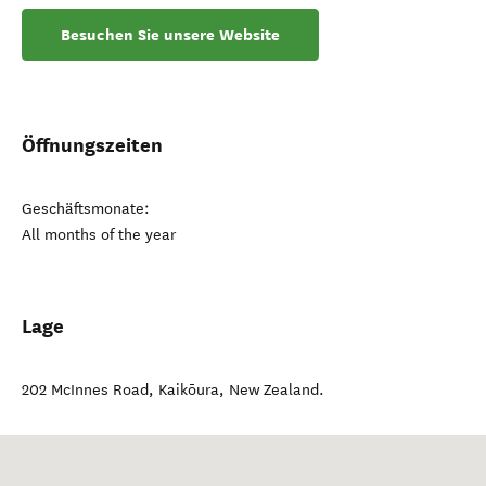
Besuchen Sie unsere Website
Öffnungszeiten
Geschäftsmonate:
All months of the year
Lage
202 McInnes Road
,
Kaikōura
,
New Zealand
.