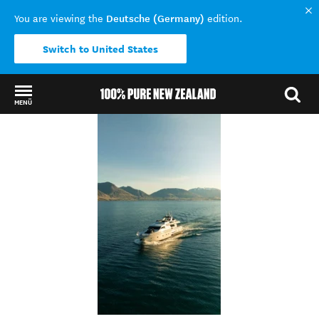
Deutsche (Germany)
You are viewing the
edition.
Switch to United States
MENÜ
Back to my results