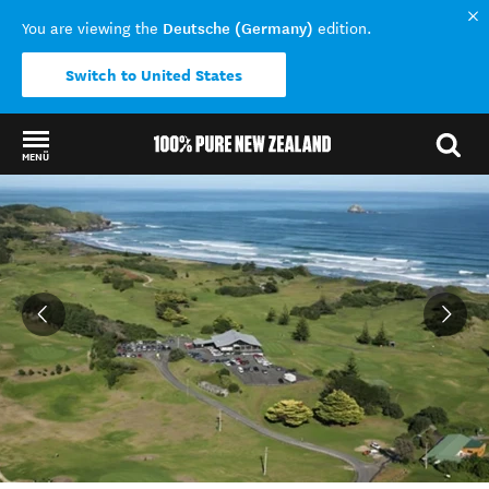
Deutsche (Germany)
You are viewing the
edition.
Switch to United States
MENÜ
Back to my results