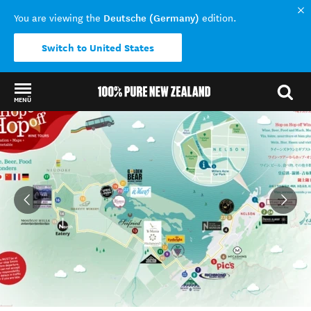
Deutsche (Germany)
You are viewing the
edition.
Switch to United States
MENÜ
Back to my results