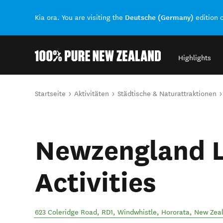
Deutsche (Germany)
Kia ora. You are visiting the
edition 
Highlights
Back to my results
Sie sind hier
Startseite
Aktivitäten
Städtische & Naturattraktionen
Newzengland L
Activities
623 Coleridge Road, RD1, Windwhistle
,
Hororata
,
New Zea