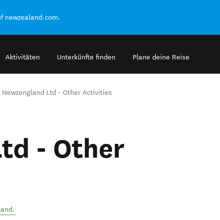
of newzealand.com.
Aktivitäten
Unterkünfte finden
Plane deine Reise
Newzengland Ltd - Other Activities
td - Other
land
.