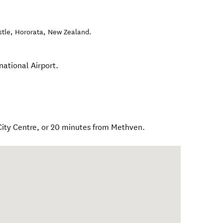
stle
,
Hororata
,
New Zealand
.
national Airport.
 City Centre, or 20 minutes from Methven.