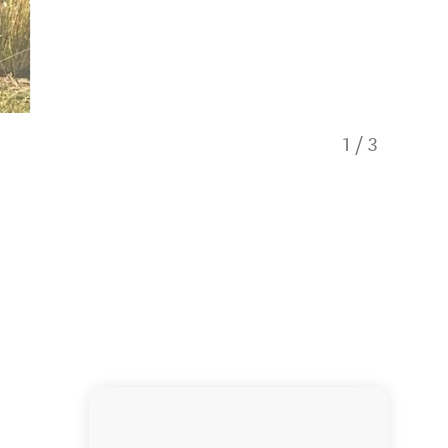
1
/
3
Knife Thro