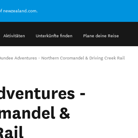
of newzealand.com.
Aktivitäten
Unterkünfte finden
Plane deine Reise
Dundee Adventures - Northern Coromandel & Driving Creek Rail
dventures -
mandel &
Rail