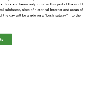
al flora and fauna only found in this part of the world.
cal rainforest, sites of historical interest and areas of
f the day will be a ride on a “bush railway” into the
.
te