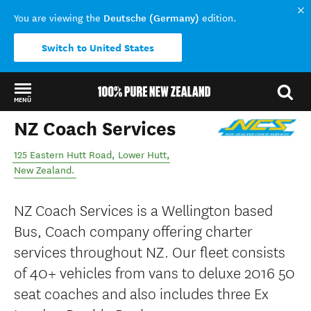
Deutsche (Germany)
You are viewing the
edition.
Switch to United States
MENÜ
NZ Coach Services
Back to my results
125 Eastern Hutt Road
,
Lower Hutt
,
New Zealand
.
NZ Coach Services is a Wellington based
Bus, Coach company offering charter
services throughout NZ. Our fleet consists
of 40+ vehicles from vans to deluxe 2016 50
seat coaches and also includes three Ex