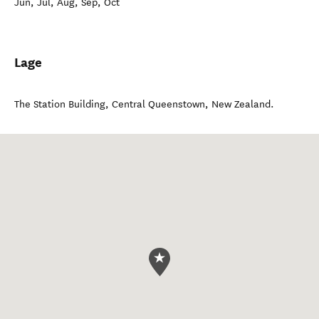
Jun, Jul, Aug, Sep, Oct
Lage
The Station Building
,
Central Queenstown
,
New Zealand
.