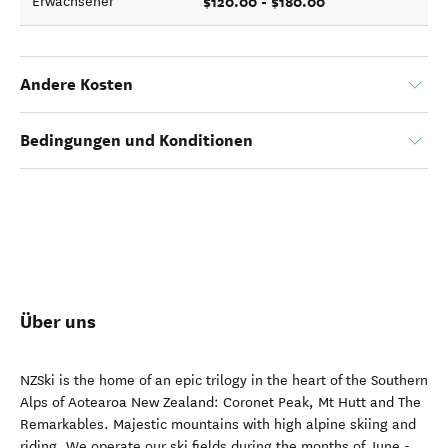
$120.00 - $180.00
Erwachsener
Andere Kosten
Bedingungen und Konditionen
Über uns
NZSki is the home of an epic trilogy in the heart of the Southern
Alps of Aotearoa New Zealand: Coronet Peak, Mt Hutt and The
Remarkables. Majestic mountains with high alpine skiing and
riding. We operate our ski fields during the months of June -