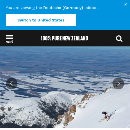
Deutsche (Germany)
You are viewing the
edition.
Switch to United States
MENÜ
Back to my results