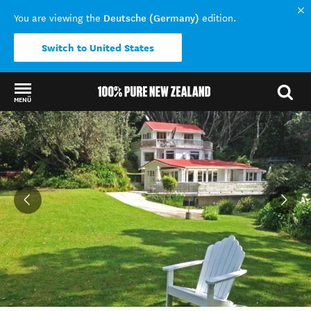
Deutsche (Germany)
You are viewing the
edition.
Switch to United States
MENÜ
Back to my results