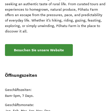
seeking an authentic taste of rural life. From curated tours and
experiences to homegrown, natural produce, Pōhatu Farm
offers an escape from the pressures, pace, and predictability
of everyday life. Whether it’s hiking, riding, gazing, feasting,
exploring, or simply unwinding, Pōhatu Farm is the place to
discover it all.
Besuchen Sie unsere Website
Öffnungszeiten
Geschäftszeiten:
8am-5pm, 7 Days.
Geschäftsmonate:
Jan, Feb, Mar, Apr, Nov, Dec