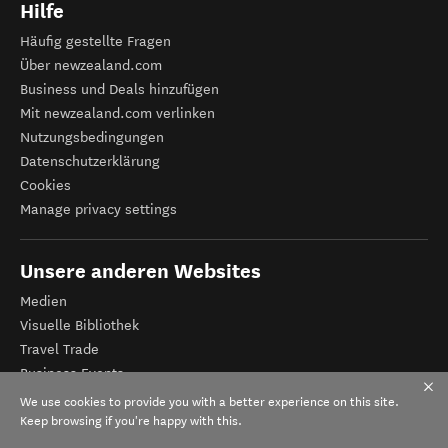
Hilfe
Häufig gestellte Fragen
Über newzealand.com
Business und Deals hinzufügen
Mit newzealand.com verlinken
Nutzungsbedingungen
Datenschutzerklärung
Cookies
Manage privacy settings
Unsere anderen Websites
Medien
Visuelle Bibliothek
Travel Trade
Business Events
Tourismus Neuseeland
We use cookies to provide you with a better experience on this site.
Veranstalter-Registrierung
Keep browsing if you're happy with this.