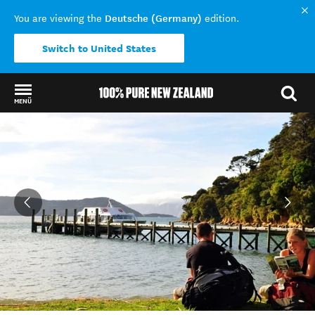
Deutsche (Germany)
You are viewing the
edition.
Switch to United States
MENÜ
Back to my results