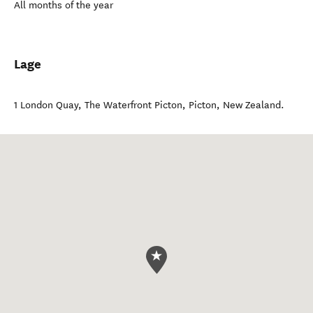
All months of the year
Lage
1 London Quay, The Waterfront Picton
,
Picton
,
New Zealand
.