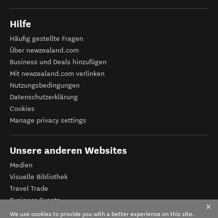
Hilfe
Häufig gestellte Fragen
Über newzealand.com
Business und Deals hinzufügen
Mit newzealand.com verlinken
Nutzungsbedingungen
Datenschutzerklärung
Cookies
Manage privacy settings
Unsere anderen Websites
Medien
Visuelle Bibliothek
Travel Trade
Business Events
Tourismus Neuseeland
We use cookies to provide you with a better experience on this site.