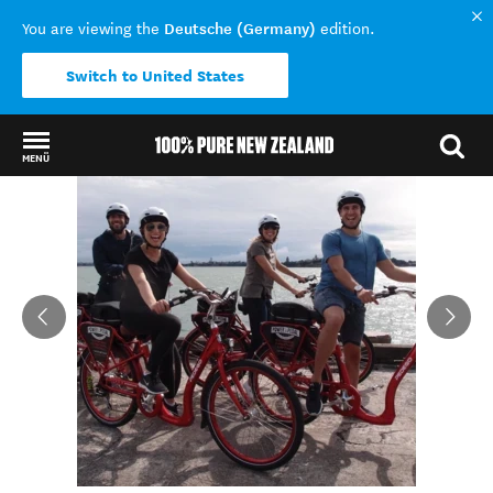
Deutsche (Germany)
You are viewing the
edition.
Switch to United States
MENÜ
Back to my results