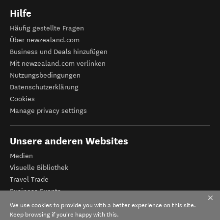
Hilfe
Häufig gestellte Fragen
Über newzealand.com
Business und Deals hinzufügen
Mit newzealand.com verlinken
Nutzungsbedingungen
Datenschutzerklärung
Cookies
Manage privacy settings
Unsere anderen Websites
Medien
Visuelle Bibliothek
Travel Trade
Business Events
Tourismus Neuseeland
We use cookies to provide you with a better experience on this site.
Veranstalter-Registrierung
Keep browsing if you're happy with this.