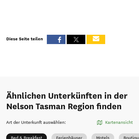
Diese Seite teilen
Ähnlichen Unterkünften in der
Nelson Tasman Region finden
Art der Unterkunft auswählen
:
Kartenansicht
Bed & Breakfast
Ferienhäuser
Motels
Boutiqu