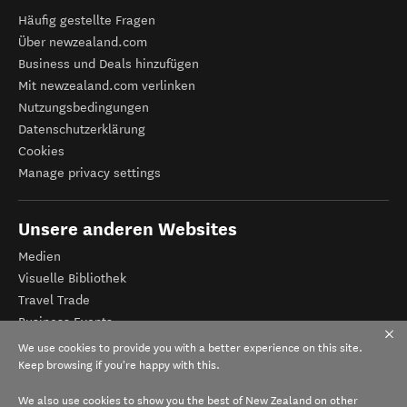
Häufig gestellte Fragen
Über newzealand.com
Business und Deals hinzufügen
Mit newzealand.com verlinken
Nutzungsbedingungen
Datenschutzerklärung
Cookies
Manage privacy settings
Unsere anderen Websites
Medien
Visuelle Bibliothek
Travel Trade
Business Events
Tourismus Neuseeland
We use cookies to provide you with a better experience on this site.
Veranstalter-Registrierung
Keep browsing if you're happy with this.
We also use cookies to show you the best of New Zealand on other