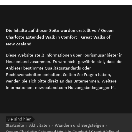
Die Inhalte auf dieser Seite wurden erstellt von’ Queen
Charlotte Extended Walk in Comfort | Great Walks of
New Zealand
Diese Website stellt Informationen über Tourismusanbieter in
Neuseeland zusammen. Es wird nicht gewährleistet, dass die
Anbieter bestimmte Qualitätsstandards oder
Rechtsvorschriften einhalten. Sollten Sie Fragen haben,
wenden Sie sich bitte direkt an das Unternehmen. Weitere
(opens in 
Informationen:
newzealand.com Nutzungsbedingungen
.
Sie sind hier
Startseite
Aktivitäten
Wandern und Bergsteigen
Queen Charlotte Extended Walk in Comfort | Great Walks of