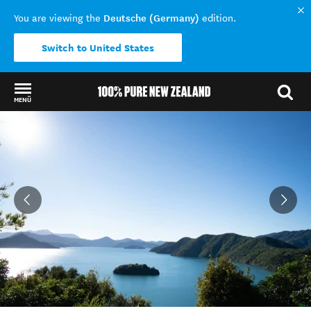
Deutsche (Germany)
You are viewing the
edition.
Switch to United States
MENÜ
Back to my results