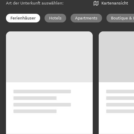
Art der Unterkunft auswählen
:
Kartenansicht
Ferienhäuser
Hotels
Apartments
Boutique & 