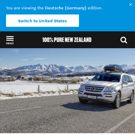
Deutsche (Germany)
You are viewing the
edition.
Switch to United States
MENÜ
Back to my results