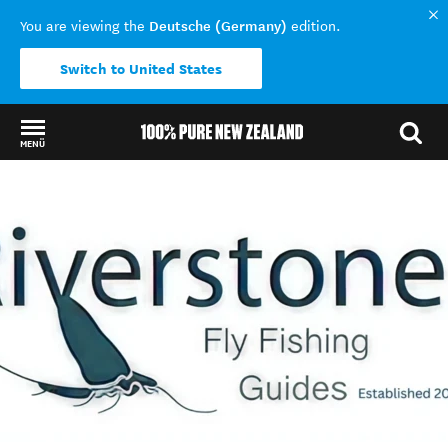
Deutsche (Germany)
You are viewing the
edition.
Switch to United States
MENÜ
Back to my results