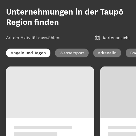
Unternehmungen in der Taupō
Region finden
Art der Aktivität auswählen
:
Kartenansicht
Angeln und Jagen
Wassersport
Adrenalin
Bo