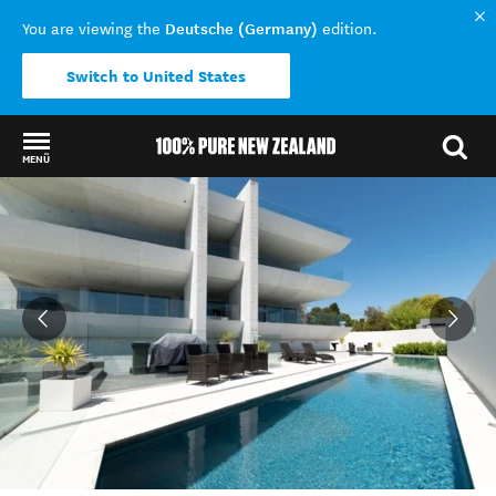
Deutsche (Germany)
You are viewing the
edition.
Switch to United States
MENÜ
Back to my results