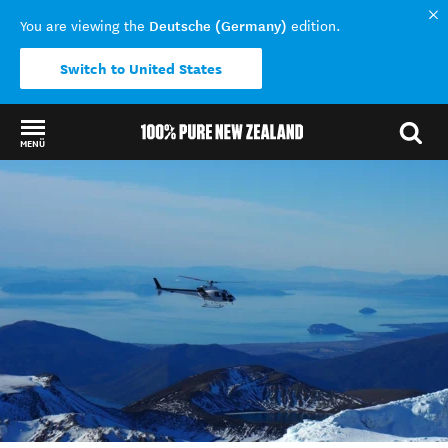
Deutsche (Germany)
You are viewing the
edition.
Switch to United States
MENÜ
Back to my results