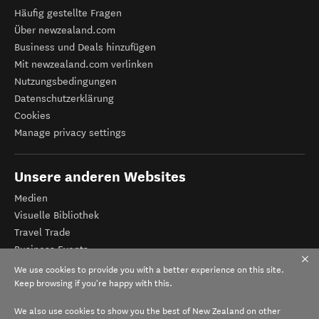
Häufig gestellte Fragen
Über newzealand.com
Business und Deals hinzufügen
Mit newzealand.com verlinken
Nutzungsbedingungen
Datenschutzerklärung
Cookies
Manage privacy settings
Unsere anderen Websites
Medien
Visuelle Bibliothek
Travel Trade
Business Events
Tourismus Neuseeland
We use cookies to provide you with a better experience on this site.
Veranstalter-Registrierung
Keep browsing if you're happy with this.
We also use cookies to show you the best of New Zealand on other