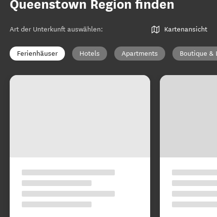
Queenstown Region finden
Art der Unterkunft auswählen
:
Kartenansicht
Ferienhäuser
Hotels
Apartments
Boutique & 