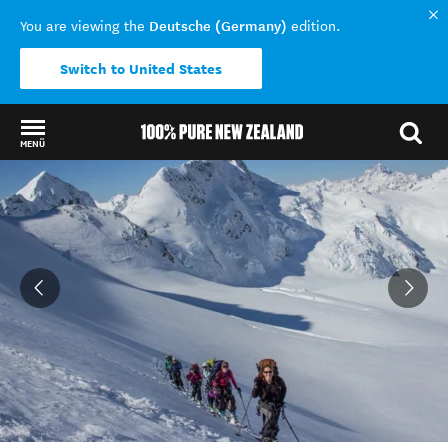
Deutsche (Germany)
You are viewing the
edition.
Switch to United States
MENÜ
Back to my results