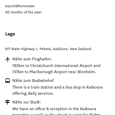
Geschäftsmonate:
All months of the year
Lage
617 State Highway 1, Peketa
,
Kaikōura
,
New Zealand
.
Nähe zum Flughafen:
180km to Christchurch International Airport and
137km to Marlborough Airport near Blenheim.
Nähe zum Busbahnhof
There is a train station and a bus stop in Kaikoura
offering daily services.
Nähe zur Stadt:
We have an office & reception in the Kaikoura
township as well as the check in point for flights,