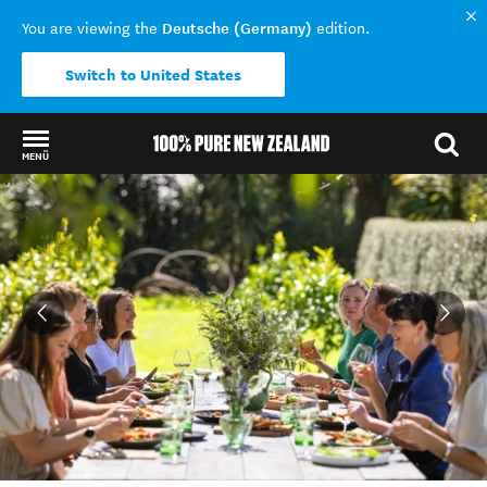
Deutsche (Germany)
You are viewing the
edition.
Switch to United States
MENÜ
Back to my results