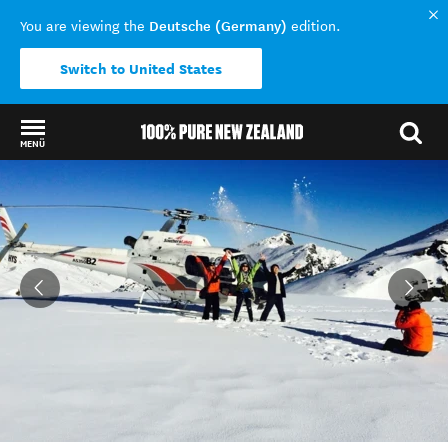
Deutsche (Germany)
You are viewing the
edition.
Switch to United States
MENÜ
Back to my results