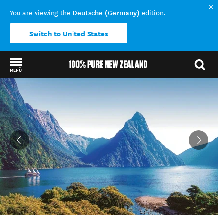
Deutsche (Germany)
You are viewing the
edition.
Switch to United States
MENÜ
Back to my results