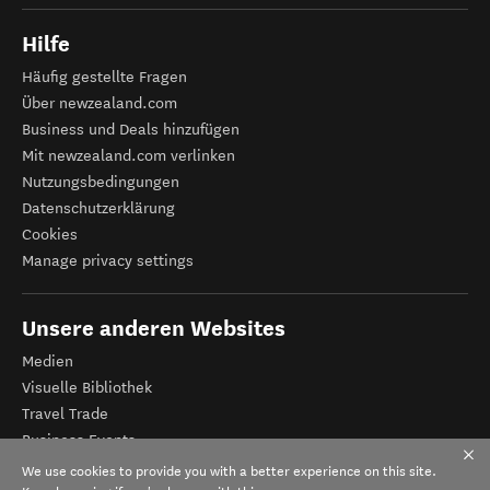
Hilfe
Häufig gestellte Fragen
Über newzealand.com
Business und Deals hinzufügen
Mit newzealand.com verlinken
Nutzungsbedingungen
Datenschutzerklärung
Cookies
Manage privacy settings
Unsere anderen Websites
Medien
Visuelle Bibliothek
Travel Trade
Business Events
Tourismus Neuseeland
We use cookies to provide you with a better experience on this site.