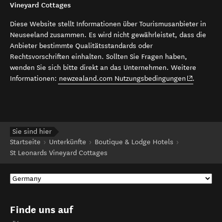
Die Inhalte auf dieser Seite wurden erstellt von’ St Leonards
Vineyard Cottages
Diese Website stellt Informationen über Tourismusanbieter in
Neuseeland zusammen. Es wird nicht gewährleistet, dass die
Anbieter bestimmte Qualitätsstandards oder
Rechtsvorschriften einhalten. Sollten Sie Fragen haben,
wenden Sie sich bitte direkt an das Unternehmen. Weitere
(opens in 
Informationen:
newzealand.com Nutzungsbedingungen
.
Sie sind hier
Startseite
Unterkünfte
Boutique & Lodge Hotels
St Leonards Vineyard Cottages