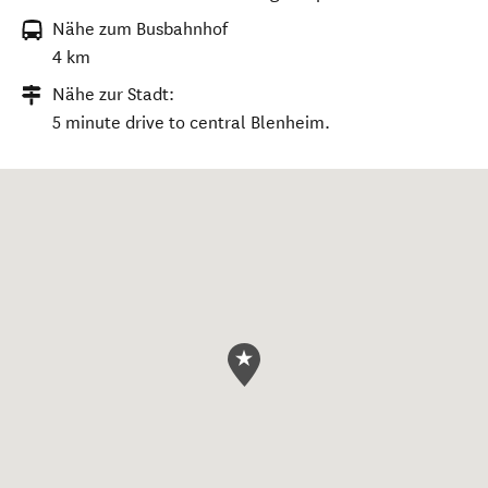
18 St Leonards Road
,
Blenheim
,
New Zealand
.
Nähe zum Flughafen:
2 minute drive to Marlborough Airport.
Nähe zum Busbahnhof
4 km
Nähe zur Stadt:
5 minute drive to central Blenheim.