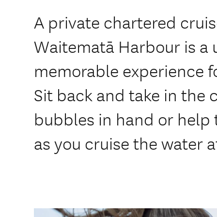
A private chartered cruis
Waitematā Harbour is a 
memorable experience for
Sit back and take in the c
bubbles in hand or help t
as you cruise the water a