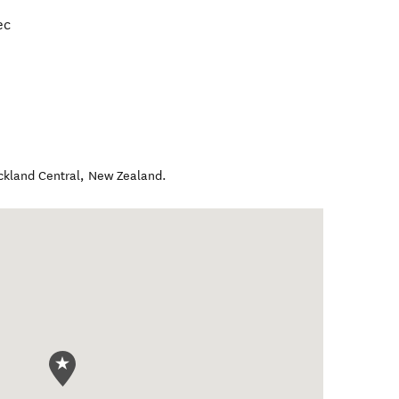
ec
ckland Central
,
New Zealand
.