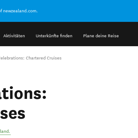
of newzealand.com.
Aktivitäten
Unterkünfte finden
Plane deine Reise
elebrations: Chartered Cruises
tions:
ises
land
.