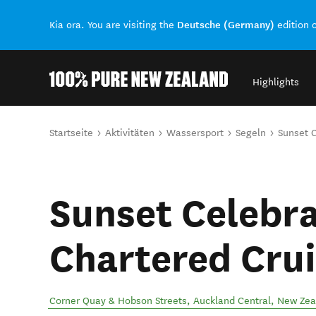
Deutsche (Germany)
Kia ora. You are visiting the
edition 
Highlights
Back to my results
Sie sind hier
Startseite
Aktivitäten
Wassersport
Segeln
Sunset C
Sunset Celebra
Chartered Cru
Corner Quay & Hobson Streets
,
Auckland Central
,
New Zea