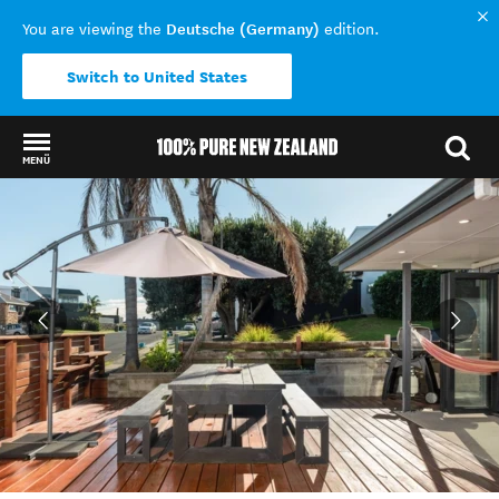
Deutsche (Germany)
You are viewing the
edition.
Switch to United States
MENÜ
Back to my results