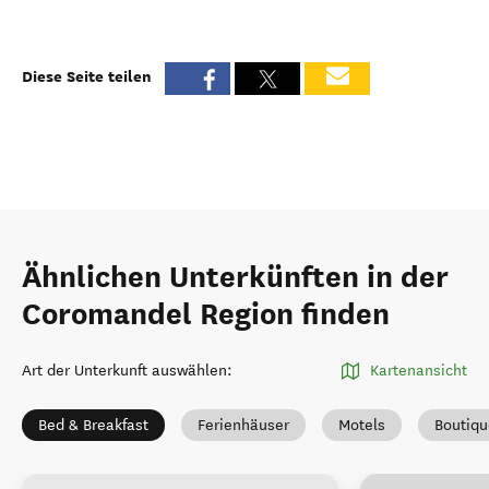
Diese Seite teilen
Ähnlichen Unterkünften in der
Coromandel Region finden
Art der Unterkunft auswählen
:
Kartenansicht
Bed & Breakfast
Ferienhäuser
Motels
Boutiqu